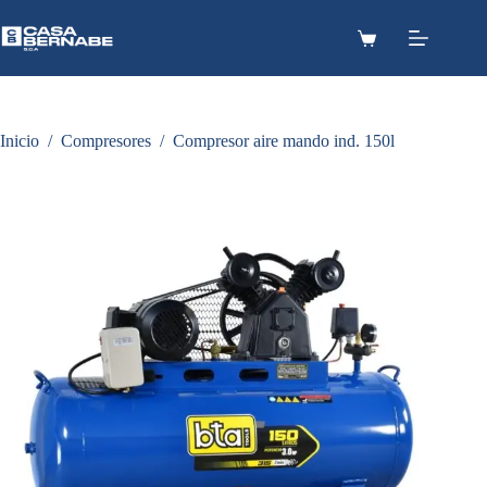
Saltar
al
Carro
contenido
de
compra
Inicio
/
Compresores
/
Compresor aire mando ind. 150l